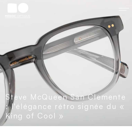
Steve McQueen San Clemente
: l'élégance rétro signée du «
King of Cool »