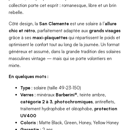
collection porte cet esprit : romanesque, libre et un brin
rebelle.
Côté design, la
San Clemente
est une solaire à l’
allure
chic et rétro
, parfaitement adaptée aux
grands visages
grâce à ses
maxi-plaquettes
qui répartissent le poids et
optimisent le confort tout au long de la journée. Un format
généreux et assumé, dans la grande tradition des solaires
masculines vintage — mais qui se porte volontiers en
mixte.
En quelques mots :
Type
: solaire (taille 49-23-150)
Verres
: minéraux
Barberini®
, teinte ambre,
catégorie 2 à 3
,
photochromiques
, antireflets,
traitement hydrophobe et oléophobe,
protection
UV400
Coloris
: Matte Black, Green, Honey, Yellow Honey
Garantie
: 2 ans