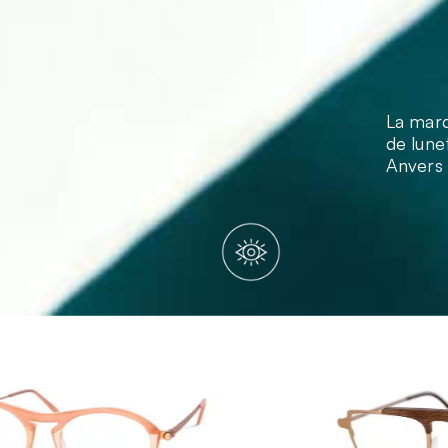
La marq
de lun
Anvers 