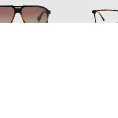
contemporain
fait
Fabriquées à