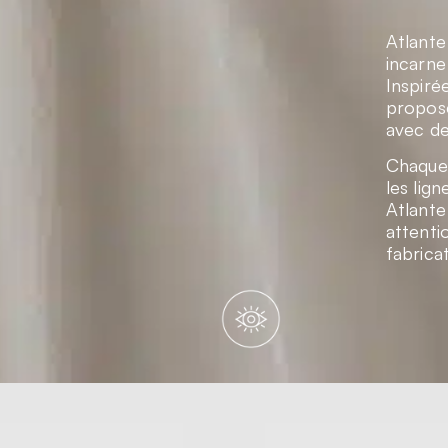
Atlante
incarne
Inspiré
propose
avec de
Chaque 
les lign
Atlante
attenti
fabricat