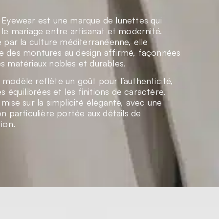
 Eyewear est une marque de lunettes qui
 le mariage entre artisanat et modernité.
e par la culture méditerranéenne, elle
 des montures au design affirmé, façonnées
s matériaux nobles et durables.
modèle reflète un goût pour l’authenticité,
es équilibrées et les finitions de caractère.
 mise sur la simplicité élégante, avec une
on particulière portée aux détails de
ion.